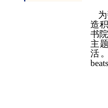
为
造
书
主
活。
be