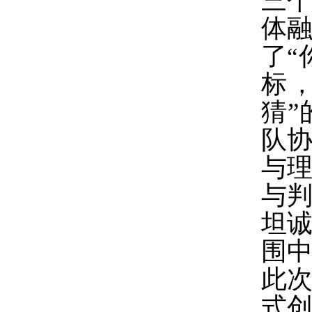
三
体
了
“
标
猜
”
队
与
与
坦
围
此
式