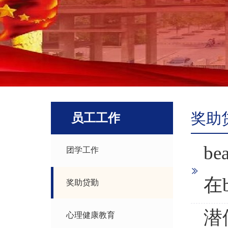
奖助
员工工作
b
团学工作
在b
奖助贷勤
潜
心理健康教育