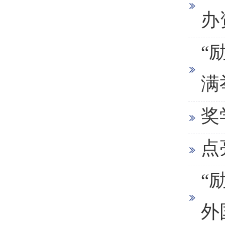
办
“
满
奖
点
“
外