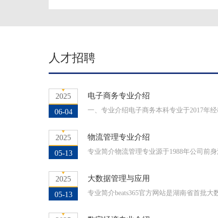
人才招聘
电子商务专业介绍
2025
06-04
物流管理专业介绍
2025
05-13
大数据管理与应用
2025
05-13