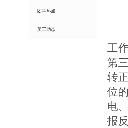
团学热点
员工动态
工
第
转
位
电
报