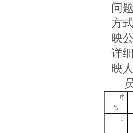
问
方
映
详
映
序
号
1