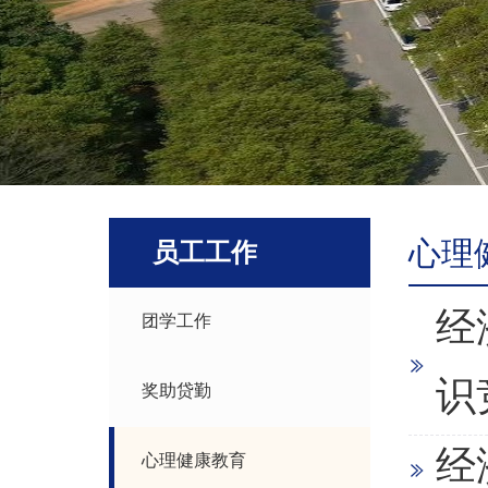
心理
员工工作
经
团学工作
识
奖助贷勤
经
心理健康教育