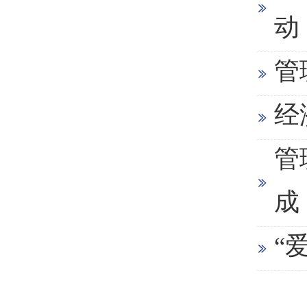
动
管
经
管
成
“