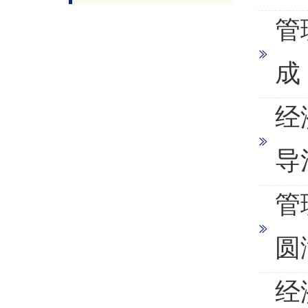
管
成
经
导
管
圆
经