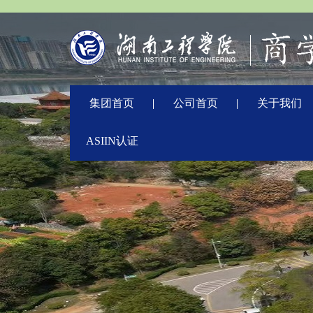
集团首页
公司首页
关于我们
ASIIN认证